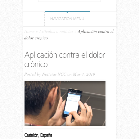
NAVIGATION MENU
Home
»
Artículos o noticias
»
Aplicación contra el
dolor crónico
Aplicación contra el dolor
crónico
Posted by
Noticias NCC
on Mar 4, 2019
Castellón, España