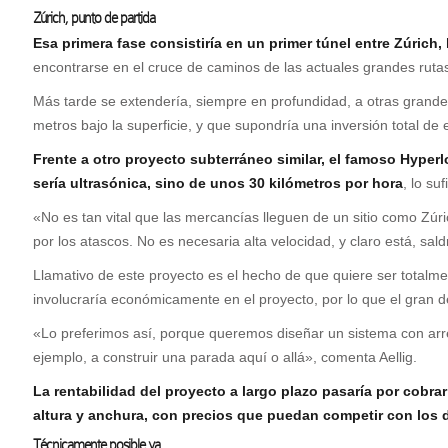
Zúrich, punto de partida
Esa primera fase consistiría en un primer túnel entre Zúrich,
encontrarse en el cruce de caminos de las actuales grandes rutas
Más tarde se extendería, siempre en profundidad, a otras grand
metros bajo la superficie, y que supondría una inversión total de
Frente a otro proyecto subterráneo similar, el famoso Hyper
sería ultrasónica, sino de unos 30 kilómetros por hora
, lo su
«No es tan vital que las mercancías lleguen de un sitio como Zúr
por los atascos. No es necesaria alta velocidad, y claro está, sal
Llamativo de este proyecto es el hecho de que quiere ser totalmen
involucraría económicamente en el proyecto, por lo que el gran de
«Lo preferimos así, porque queremos diseñar un sistema con arreg
ejemplo, a construir una parada aquí o allá», comenta Aellig.
La rentabilidad del proyecto a largo plazo pasaría por cobra
altura y anchura, con precios que puedan competir con los d
Técnicamente posible ya