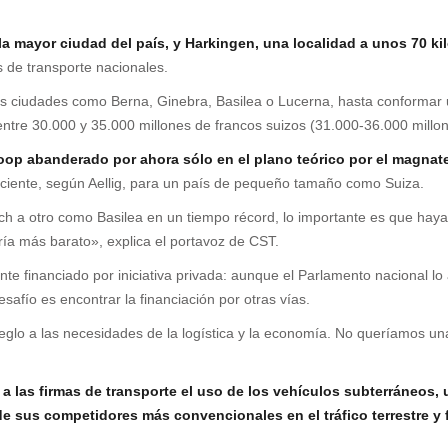
 la mayor ciudad del país, y Harkingen, una localidad a unos 70 ki
 de transporte nacionales.
es ciudades como Berna, Ginebra, Basilea o Lucerna, hasta conformar 
 entre 30.000 y 35.000 millones de francos suizos (31.000-36.000 millo
loop abanderado por ahora sólo en el plano teórico por el magnat
ficiente, según Aellig, para un país de pequeño tamaño como Suiza.
ich a otro como Basilea en un tiempo récord, lo importante es que haya
dría más barato», explica el portavoz de CST.
te financiado por iniciativa privada: aunque el Parlamento nacional lo
safío es encontrar la financiación por otras vías.
lo a las necesidades de la logística y la economía. No queríamos una 
r a las firmas de transporte el uso de los vehículos subterráneo
e sus competidores más convencionales en el tráfico terrestre y f