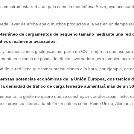
ado construir esta red a un país como la montañosa Suiza, «ya acostum
ueda llevar de arriba abajo muchos productos a la vez en un tiempo rel
ubterráneo de cargamentos de pequeño tamaño mediante una red de
rativos realmente avanzados
.
s y las mediciones geológicas por parte de CST, empresa que asegura
mente emisiones de gases de efecto invernadero pero también acciden
n de la red tiene que tomar precauciones a la hora, por ejemplo, de no
merosas potencias económicas de la Unión Europea, dos tercios d
mo la densidad de tráfico de carga terrestre aumentará más de un 3
biente, la gente no quiere que se construyan carreteras sin límite; es
ue el proyecto interesa también en países como Reino Unido, Alemania