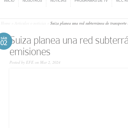
INICIO
NOSOTROS
NOTICIAS
PROGRAMAS DE TV
NCC R
INICIO
NOSOTROS
NOTICIAS
PROGRAMAS DE TV
NCC R
Home
»
Artículos o noticias
»
Suiza planea una red subterránea de transporte d
Suiza planea una red subterrá
SÁB
02
emisiones
Posted by
EFE
on Mar 2, 2024