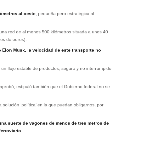
lómetros al oeste
, pequeña pero estratégica al
una red de al menos 500 kilómetros situada a unos 40
nes de euros).
e Elon Musk, la velocidad de este transporte no
 un flujo estable de productos, seguro y no interrumpido
 aprobó, estipuló también que el Gobierno federal no se
solución ‘política’ en la que puedan obligarnos, por
s, una suerte de vagones de menos de tres metros de
erroviario
.