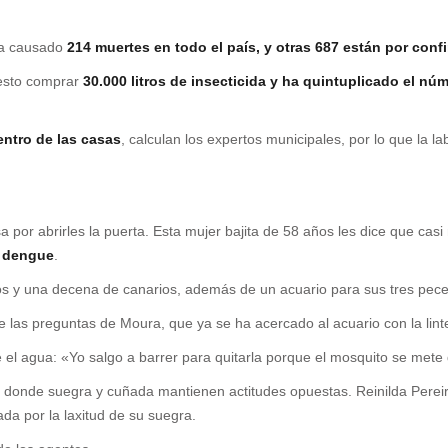
 ha causado
214 muertes en todo el país, y otras 687 están por conf
esto comprar
30.000 litros de insecticida y ha quintuplicado el núm
entro de las casas
, calculan los expertos municipales, por lo que la l
 por abrirles la puerta. Esta mujer bajita de 58 años les dice que casi 
 dengue
.
os y una decena de canarios, además de un acuario para sus tres pece
e las preguntas de Moura, que ya se ha acercado al acuario con la lin
e el agua: «Yo salgo a barrer para quitarla porque el mosquito se met
, donde suegra y cuñada mantienen actitudes opuestas. Reinilda Perei
a por la laxitud de su suegra.