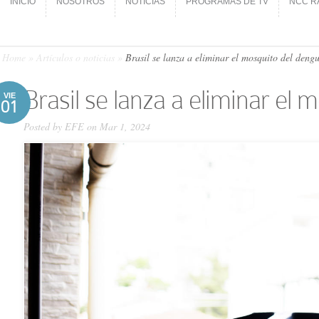
INICIO
NOSOTROS
NOTICIAS
PROGRAMAS DE TV
NCC R
INICIO
NOSOTROS
NOTICIAS
PROGRAMAS DE TV
NCC R
Home
»
Artículos o noticias
»
Brasil se lanza a eliminar el mosquito del dengu
Brasil se lanza a eliminar el 
VIE
01
Posted by
EFE
on Mar 1, 2024