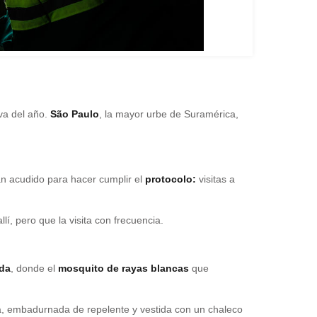
 va del año.
São Paulo
, la mayor urbe de Suramérica,
han acudido para hacer cumplir el
protocolo:
visitas a
í, pero que la visita con frecuencia.
da
, donde el
mosquito de rayas blancas
que
ria, embadurnada de repelente y vestida con un chaleco