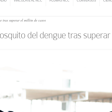
ADIO
VINCÚLATE AL NCC
PLUMAS NCC
CONVERSUS
CIEN
ADIO
VINCÚLATE AL NCC
PLUMAS NCC
CONVERSUS
CIEN
e tras superar el millón de casos
mosquito del dengue tras superar