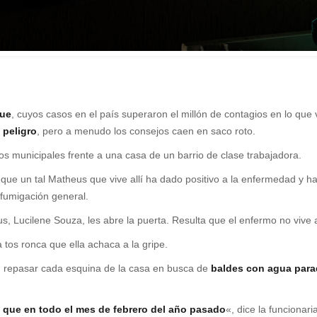
gue
, cuyos casos en el país superaron el millón de contagios en lo que
 peligro
, pero a menudo los consejos caen en saco roto.
os municipales frente a una casa de un barrio de clase trabajadora.
e que un tal Matheus que vive allí ha dado positivo a la enfermedad y 
 fumigación general.
, Lucilene Souza, les abre la puerta. Resulta que el enfermo no vive all
 tos ronca que ella achaca a la gripe.
n repasar cada esquina de la casa en busca de
baldes con agua para
 que en todo el mes de febrero del año pasado
«, dice la funciona