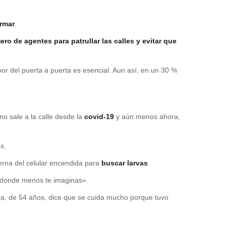
irmar
.
ero de agentes para patrullar las calles y evitar que
abor del puerta a puerta es esencial. Aun así, en un 30 %
no sale a la calle desde la
covid-19
y aún menos ahora,
s.
terna del celular encendida para
buscar larvas
.
e donde menos te imaginas».
ra, de 54 años, dice que se cuida mucho porque tuvo