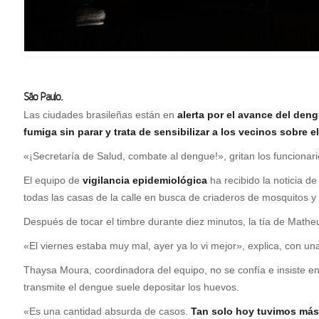
São Paulo.
Las ciudades brasileñas están en
alerta por el avance del den
fumiga sin parar y trata de sensibilizar a los vecinos sobre el
«¡Secretaría de Salud, combate al dengue!», gritan los funcionari
El equipo de
vigilancia epidemiológica
ha recibido la noticia d
todas las casas de la calle en busca de criaderos de mosquitos y
Después de tocar el timbre durante diez minutos, la tía de Matheus
«El viernes estaba muy mal, ayer ya lo vi mejor», explica, con una
Thaysa Moura, coordinadora del equipo, no se confía e insiste e
transmite el dengue suele depositar los huevos.
«Es una cantidad absurda de casos.
Tan solo hoy tuvimos más