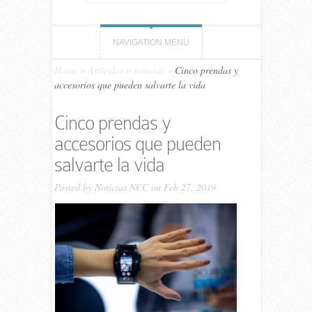
NAVIGATION MENU
Home
»
Artículos o noticias
»
Cinco prendas y
accesorios que pueden salvarte la vida
Cinco prendas y
accesorios que pueden
salvarte la vida
Posted by
Noticias NCC
on Feb 27, 2019