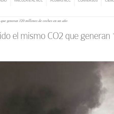
ADIO
VINCÚLATE AL NCC
PLUMAS NCC
CONVERSUS
CIEN
ADIO
VINCÚLATE AL NCC
PLUMAS NCC
CONVERSUS
CIEN
que generan 120 millones de coches en un año
tido el mismo CO2 que generan 