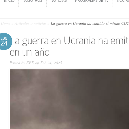
INICIO
NOSOTROS
NOTICIAS
PROGRAMAS DE TV
NCC R
INICIO
NOSOTROS
NOTICIAS
PROGRAMAS DE TV
NCC R
Home
»
Artículos o noticias
»
La guerra en Ucrania ha emitido el mismo CO2 
La guerra en Ucrania ha emi
LUN
24
en un año
Posted by
EFE
on Feb 24, 2025