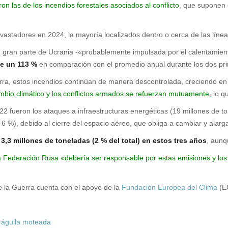
n las de los incendios forestales asociados al conflicto
, que suponen 
stadores en 2024, la mayoría localizados dentro o cerca de las líneas
gran parte de Ucrania -«probablemente impulsada por el calentamien
se un 113 %
en comparación con el promedio anual durante los dos pr
ra, estos incendios continúan de manera descontrolada, creciendo en 
bio climático y los conflictos armados se refuerzan mutuamente
, lo 
 fueron los ataques a infraestructuras energéticas (19 millones de ton
 6 %), debido al cierre del espacio aéreo, que obliga a cambiar y alarga
,3 millones de toneladas (2 % del total) en estos tres años
, aun
a Federación Rusa «debería ser responsable por estas emisiones y los da
de la Guerra cuenta con el apoyo de la
Fundación Europea del Clima
(EC
l águila moteada