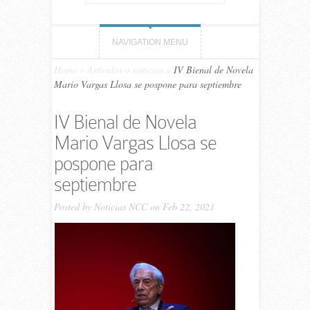
NAVIGATION MENU
Home
»
Artículos o noticias
»
IV Bienal de Novela
Mario Vargas Llosa se pospone para septiembre
IV Bienal de Novela
Mario Vargas Llosa se
pospone para
septiembre
Posted by
Noticias NCC
on Feb 22, 2021