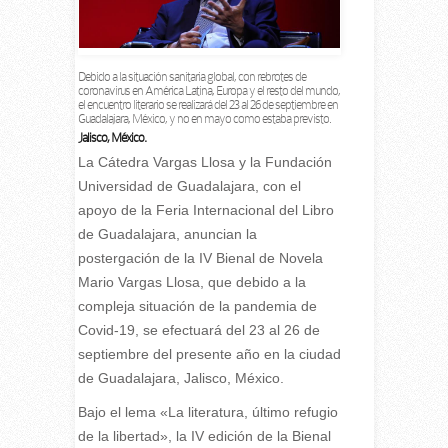
Debido a la situación sanitaria global, con rebrotes de
coronavirus en América Latina, Europa y el resto del mundo,
el encuentro literario se realizará del 23 al 26 de septiembre en
Guadalajara, México, y no en mayo como estaba previsto.
Jalisco, México.
La Cátedra Vargas Llosa y la Fundación
Universidad de Guadalajara, con el
apoyo de la Feria Internacional del Libro
de Guadalajara, anuncian la
postergación de la IV Bienal de Novela
Mario Vargas Llosa, que debido a la
compleja situación de la pandemia de
Covid-19, se efectuará del 23 al 26 de
septiembre del presente año en la ciudad
de Guadalajara, Jalisco, México.
Bajo el lema «La literatura, último refugio
de la libertad», la IV edición de la Bienal