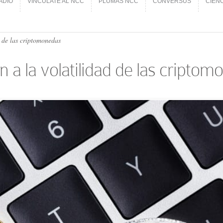
ADIO
VINCÚLATE AL NCC
PLUMAS NCC
CONVERSUS
CIEN
ADIO
VINCÚLATE AL NCC
PLUMAS NCC
CONVERSUS
CIEN
d de las criptomonedas
n a la volatilidad de las cripto