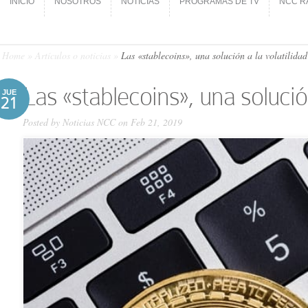
INICIO
NOSOTROS
NOTICIAS
PROGRAMAS DE TV
NCC R
INICIO
NOSOTROS
NOTICIAS
PROGRAMAS DE TV
NCC R
Home
»
Artículos o noticias
»
Las «stablecoins», una solución a la volatilida
Las «stablecoins», una solució
JUE
21
Posted by
Noticias NCC
on Feb 21, 2019