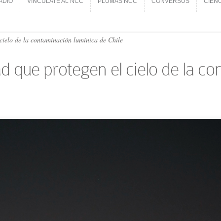
ADIO
VINCÚLATE AL NCC
PLUMAS NCC
CONVERSUS
CIEN
ADIO
VINCÚLATE AL NCC
PLUMAS NCC
CONVERSUS
CIEN
cielo de la contaminación lumínica de Chile
d que protegen el cielo de la c