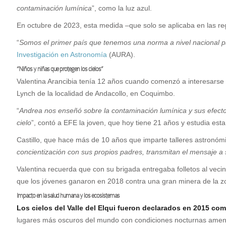
contaminación lumínica
”, como la luz azul.
En octubre de 2023, esta medida –que solo se aplicaba en las reg
“
Somos el primer país que tenemos una norma a nivel nacional p
Investigación en Astronomía
(AURA).
“Niños y niñas que protegen los cielos”
Valentina Arancibia tenía 12 años cuando comenzó a interesarse
Lynch de la localidad de Andacollo, en Coquimbo.
“
Andrea nos enseñó sobre la contaminación lumínica y sus efectos 
cielo
”, contó a EFE la joven, que hoy tiene 21 años y estudia esta
Castillo, que hace más de 10 años que imparte talleres astronóm
concientización con sus propios padres, transmitan el mensaje a
Valentina recuerda que con su brigada entregaba folletos al veci
que los jóvenes ganaron en 2018 contra una gran minera de la 
Impacto en la salud humana y los ecosistemas
Los cielos del Valle del Elqui fueron declarados en 2015 com
lugares más oscuros del mundo con condiciones nocturnas ame