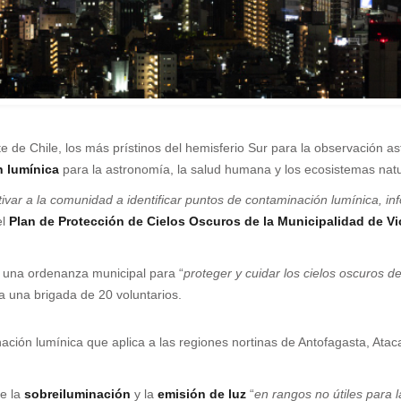
rte de Chile, los más prístinos del hemisferio Sur para la observación a
n lumínica
para la astronomía, la salud humana y los ecosistemas natu
ar a la comunidad a identificar puntos de contaminación lumínica, infor
el
Plan de Protección de Cielos Oscuros de la Municipalidad de V
n una ordenanza municipal para “
proteger y cuidar los cielos oscuros 
a una brigada de 20 voluntarios.
ción lumínica que aplica a las regiones nortinas de Antofagasta, Ata
ge la
sobreiluminación
y la
emisión de luz
“
en rangos no útiles para