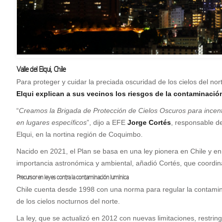
Valle del Elqui, Chile
P
ara proteger y cuidar la preciada oscuridad de los cielos del no
Elqui explican a sus vecinos los riesgos de la contaminació
“
Creamos la Brigada de Protección de Cielos Oscuros para incentiv
en lugares específicos
”, dijo a EFE
Jorge Cortés
, responsable d
Elqui, en la nortina región de Coquimbo.
Nacido en 2021, el Plan se basa en una ley pionera en Chile y e
importancia astronómica y ambiental, añadió Cortés, que coordin
Precursor en leyes contra la contaminación lumínica
Chile cuenta desde 1998 con una norma para regular la contamina
de los cielos nocturnos del norte.
La ley, que se actualizó en 2012 con nuevas limitaciones, restrin