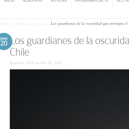
INICIO
NOSOTROS
NOTICIAS
PROGRAMAS DE TV
NCC R
INICIO
NOSOTROS
NOTICIAS
PROGRAMAS DE TV
NCC R
Home
»
Artículos o noticias
»
Los guardianes de la oscuridad que protegen el 
Los guardianes de la oscurida
MAR
20
Chile
Posted by
EFE
on Feb 20, 2024