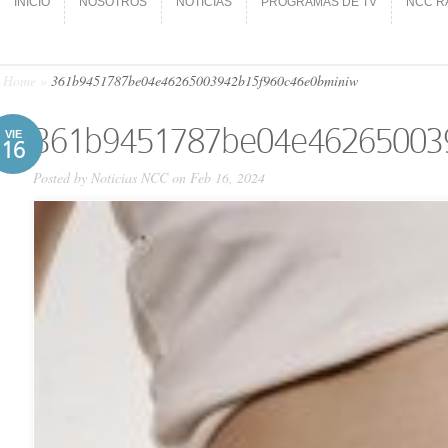
INICIO
NOSOTROS
NOTICIAS
PROGRAMAS DE TV
NCC R
INICIO
NOSOTROS
NOTICIAS
PROGRAMAS DE TV
NCC R
Home
»
361b9451787be04e46265003942b15f960c46e0bminiw
361b9451787be04e46265003
VIE
16
Posted by
Noticias NCC
on Feb 16, 2024