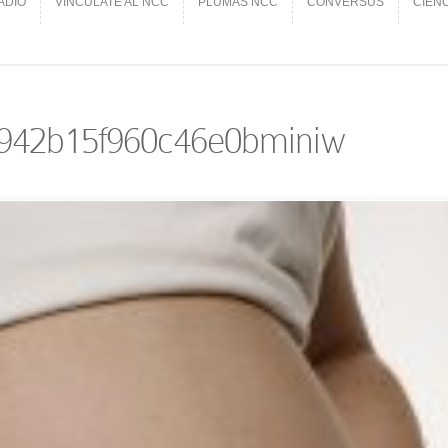
ADIO
VINCÚLATE AL NCC
PLUMAS NCC
CONVERSUS
CIEN
ADIO
VINCÚLATE AL NCC
PLUMAS NCC
CONVERSUS
CIEN
942b15f960c46e0bminiw