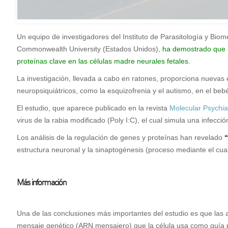
Un equipo de investigadores del Instituto de Parasitología y Bio
Commonwealth University (Estados Unidos),
ha demostrado que l
proteínas clave en las células madre neurales fetales.
L
a investigación, llevada a cabo en ratones, proporciona nuevas 
neuropsiquiátricos, como la esquizofrenia y el autismo, en el beb
El estudio, que aparece publicado en la revista
Molecular Psychia
virus de la rabia modificado (Poly I:C), el cual simula una infecció
Los análisis de la regulación de genes y proteínas han revelado
“
estructura neuronal y la sinaptogénesis (proceso mediante el cua
Más información
Una de las conclusiones más importantes del estudio es que las al
mensaje genético (ARN mensajero) que la célula usa como guía par