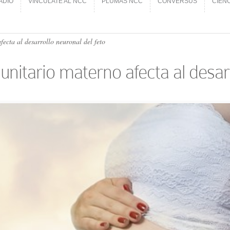
ADIO
VINCÚLATE AL NCC
PLUMAS NCC
CONVERSUS
CIEN
ADIO
VINCÚLATE AL NCC
PLUMAS NCC
CONVERSUS
CIEN
ecta al desarrollo neuronal del feto
unitario materno afecta al desarr