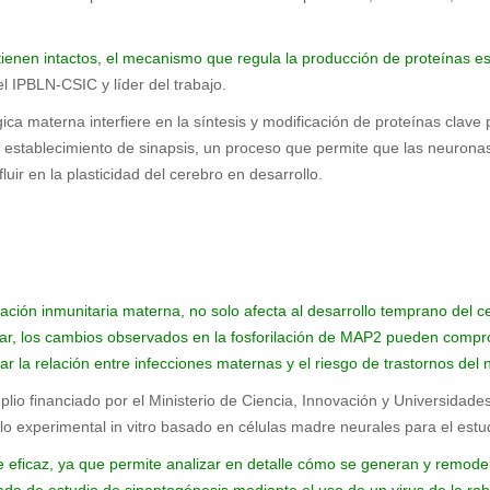
tienen intactos, el mecanismo que regula la producción de proteínas es
l IPBLN-CSIC y líder del trabajo.
ica materna interfiere en la síntesis y modificación de proteínas clav
y el establecimiento de sinapsis, un proceso que permite que las neuro
uir en la plasticidad del cerebro en desarrollo.
vación inmunitaria materna, no solo afecta al desarrollo temprano del 
cular, los cambios observados en la fosforilación de MAP2 pueden compr
r la relación entre infecciones maternas y el riesgo de trastornos del 
io financiado por el Ministerio de Ciencia, Innovación y Universidades
lo experimental in vitro basado en células madre neurales para el estud
 eficaz, ya que permite analizar en detalle cómo se generan y remode