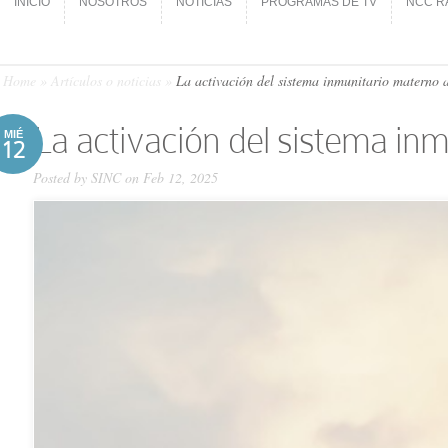
INICIO
NOSOTROS
NOTICIAS
PROGRAMAS DE TV
NCC R
INICIO
NOSOTROS
NOTICIAS
PROGRAMAS DE TV
NCC R
Home
»
Artículos o noticias
»
La activación del sistema inmunitario materno af
La activación del sistema inm
MIÉ
12
Posted by
SINC
on Feb 12, 2025