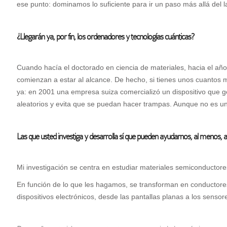
ese punto: dominamos lo suficiente para ir un paso más allá del l
¿Llegarán ya, por fin, los ordenadores y tecnologías cuánticas?
Cuando hacía el doctorado en ciencia de materiales, hacia el añ
comienzan a estar al alcance. De hecho, si tienes unos cuantos 
ya: en 2001 una empresa suiza comercializó un dispositivo que g
aleatorios y evita que se puedan hacer trampas. Aunque no es u
Las que usted investiga y desarrolla sí que pueden ayudarnos, al menos, a
Mi investigación se centra en estudiar materiales semiconductor
En función de lo que les hagamos, se transforman en conductores 
dispositivos electrónicos, desde las pantallas planas a los sensor