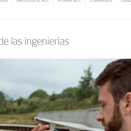
ADIO
VINCÚLATE AL NCC
PLUMAS NCC
CONVERSUS
CIEN
ADIO
VINCÚLATE AL NCC
PLUMAS NCC
CONVERSUS
CIEN
de las ingenierías