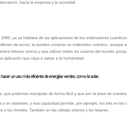
aboratorio, hacia la empresa y la sociedad.
o 2000, ya se hablaba de las aplicaciones de los ordenadores cuántico
millones de euros, te puedes comprar un ordenador cuántico, aunque a
enera fotones únicos y que utilizan todos los casinos del mundo, por
na aplicación que vaya a salvar a la humanidad…
 hacer un uso más eficiente de energías verdes, como la solar.
es, que podemos manipular de forma fácil y que son la base de nuestra 
o en aislantes, y esa capacidad permite, por ejemplo, los bits en los 
es o los móviles. También en las células solares y los láseres.