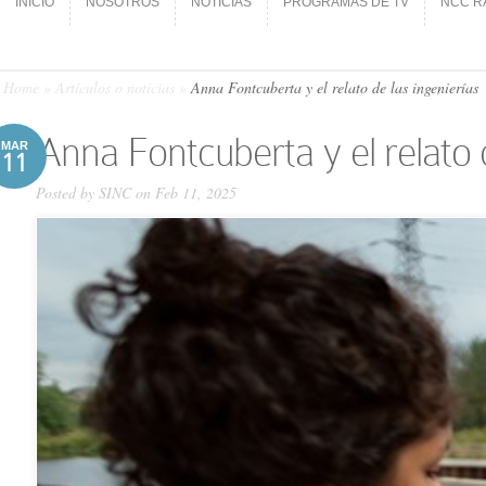
INICIO
NOSOTROS
NOTICIAS
PROGRAMAS DE TV
NCC R
INICIO
NOSOTROS
NOTICIAS
PROGRAMAS DE TV
NCC R
Home
»
Artículos o noticias
»
Anna Fontcuberta y el relato de las ingenierías
Anna Fontcuberta y el relato 
MAR
11
Posted by
SINC
on Feb 11, 2025