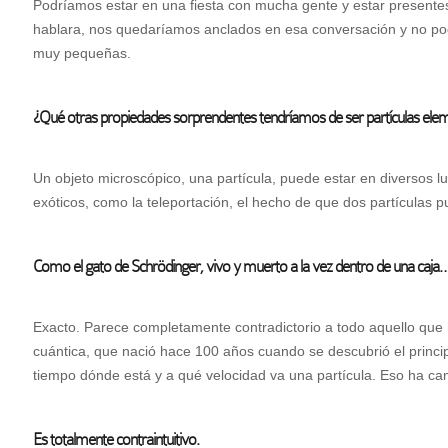
Podríamos estar en una fiesta con mucha gente y estar presentes
hablara, nos quedaríamos anclados en esa conversación y no po
muy pequeñas.
¿Qué otras propiedades sorprendentes tendríamos de ser partículas ele
Un objeto microscópico, una partícula, puede estar en diversos l
exóticos, como la teleportación, el hecho de que dos partículas
Como el gato de Schrödinger, vivo y muerto a la vez dentro de una caja
Exacto. Parece completamente contradictorio a todo aquello que 
cuántica, que nació hace 100 años cuando se descubrió el princi
tiempo dónde está y a qué velocidad va una partícula. Eso ha ca
Es totalmente contraintuitivo.