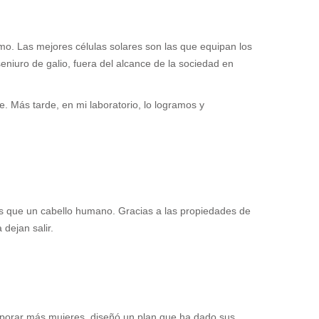
mo. Las mejores células solares son las que equipan los
eniuro de galio, fuera del alcance de la sociedad en
. Más tarde, en mi laboratorio, lo logramos y
os que un cabello humano. Gracias a las propiedades de
dejan salir.
orporar más mujeres, diseñó un plan que ha dado sus