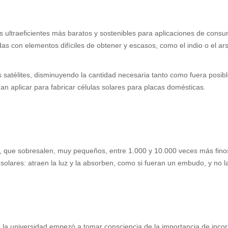
s ultraeficientes más baratos y sostenibles para aplicaciones de consu
as con elementos difíciles de obtener y escasos, como el indio o el ars
atélites, disminuyendo la cantidad necesaria tanto como fuera posible
n aplicar para fabricar células solares para placas domésticas.
es, que sobresalen, muy pequeños, entre 1.000 y 10.000 veces más fin
lares: atraen la luz y la absorben, como si fueran un embudo, y no la 
s la universidad empezó a tomar consciencia de la importancia de inc