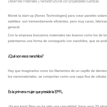
Desarrolla materiales y nanoestructuras con propiedades cuánticas.
Monté la start-up [Aonex Technologies] para crear paneles solare
satélites: son tremendamente eficientes, pero muy caras, fabricad
general.
Con la empresa buscamos materiales tan buenos como los de los s
patentamos una forma de conseguirlo con nanohilos, que se podía
¿Qué son esos nanohilos?
Hay que imaginarlos como los filamentos de un cepillo de dient
los nanomateriales, se comportan como una capa fina de células so
Es la primera mujer que preside la EPFL.
¡Ya era hora! Pero no ha sido una casualidad: hace unos 20 año