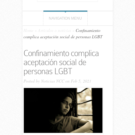
NAVIGATION MENU
Home
»
Artículos o noticias
»
Confinamiento
complica aceptación social de personas LGBT
Confinamiento complica
aceptación social de
personas LGBT
Posted by
Noticias NCC
on Feb 5, 2021