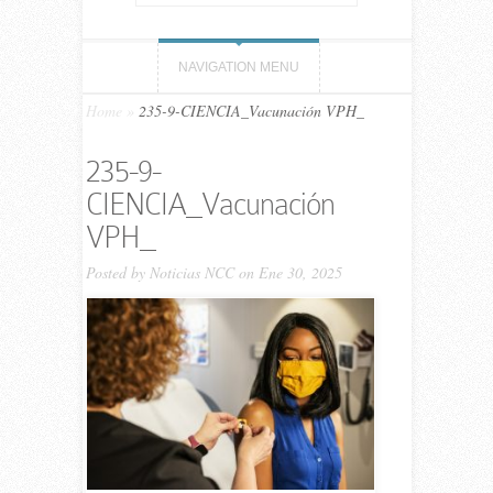
NAVIGATION MENU
Home
»
235-9-CIENCIA_Vacunación VPH_
235-9-
CIENCIA_Vacunación
VPH_
Posted by
Noticias NCC
on Ene 30, 2025