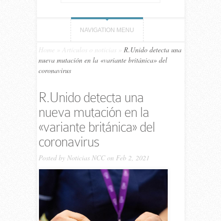
NAVIGATION MENU
Home
»
Artículos o noticias
»
R.Unido detecta una
nueva mutación en la «variante británica» del
coronavirus
R.Unido detecta una
nueva mutación en la
«variante británica» del
coronavirus
Posted by
Noticias NCC
on Feb 2, 2021