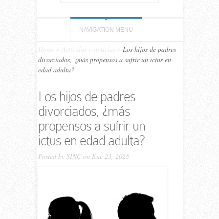
NAVIGATION MENU
Home
»
Artículos o noticias
»
Los hijos de padres
divorciados, ¿más propensos a sufrir un ictus en
edad adulta?
Los hijos de padres
divorciados, ¿más
propensos a sufrir un
ictus en edad adulta?
Posted by
SINC
on Ene 23, 2025