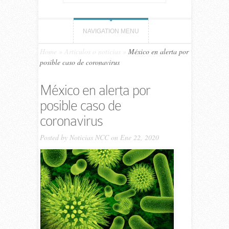
NAVIGATION MENU
Home
»
Artículos o noticias
»
México en alerta por
posible caso de coronavirus
México en alerta por
posible caso de
coronavirus
Posted by
Noticias NCC
on Ene 22, 2020