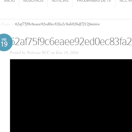
INICIO
NOSOTROS
NOTICIAS
PROGRAMAS DE TV
NCC R
INICIO
NOSOTROS
NOTICIAS
PROGRAMAS DE TV
NCC R
Home
»
62af75f9c6eaee92ed0ec83fa2c9ab82bdf7f12fminiw
62af75f9c6eaee92ed0ec83fa2
VIE
19
Posted by
Noticias NCC
on Ene 19, 2024