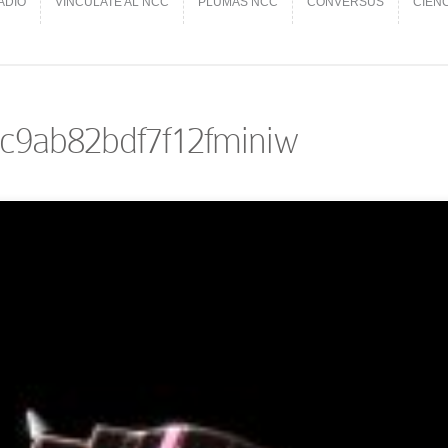
ADIO
VINCÚLATE AL NCC
PLUMAS NCC
CONVERSUS
CIEN
ADIO
VINCÚLATE AL NCC
PLUMAS NCC
CONVERSUS
CIEN
c9ab82bdf7f12fminiw