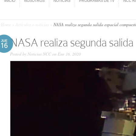
INICIO
NOSOTROS
NOTICIAS
PROGRAMAS DE TV
NCC R
INICIO
NOSOTROS
NOTICIAS
PROGRAMAS DE TV
NCC R
Home
»
Artículos o noticias
»
NASA realiza segunda salida espacial compuest
NASA realiza segunda salida
JUE
16
Posted by
Noticias NCC
on Ene 16, 2020