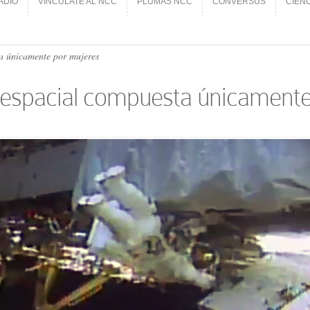
ADIO
VINCÚLATE AL NCC
PLUMAS NCC
CONVERSUS
CIEN
ADIO
VINCÚLATE AL NCC
PLUMAS NCC
CONVERSUS
CIEN
a únicamente por mujeres
 espacial compuesta únicamente