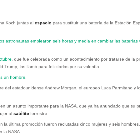
ina Koch juntas al
espacio
para sustituir una batería de la Estación Esp
os astronautas emplearon seis horas y media en cambiar las baterías 
ctubre
, que fue celebrada como un acontecimiento por tratarse de la 
 Trump, las llamó para felicitarlas por su valentía
os un hombre
.
one del estadounidense Andrew Morgan, el europeo Luca Parmitano y l
do en un asunto importante para la NASA, que ya ha anunciado que su
ujer al
satélite
terrestre.
en la última promoción fueron reclutadas cinco mujeres y seis hombre
en la NASA.