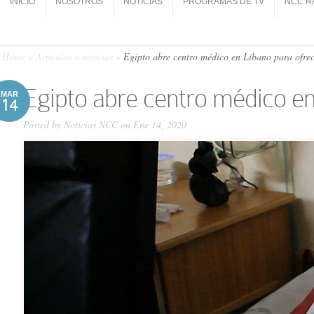
INICIO
NOSOTROS
NOTICIAS
PROGRAMAS DE TV
NCC R
INICIO
NOSOTROS
NOTICIAS
PROGRAMAS DE TV
NCC R
Home
»
Artículos o noticias
»
Egipto abre centro médico en Líbano para ofre
Egipto abre centro médico en
MAR
14
Posted by
Noticias NCC
on Ene 14, 2020