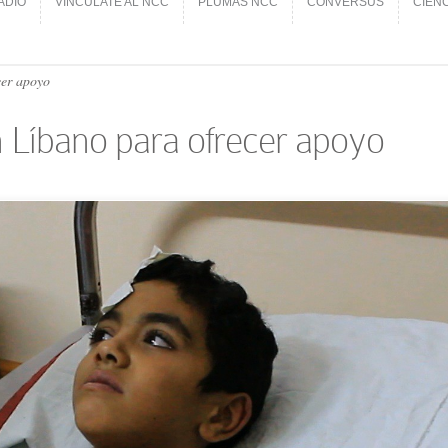
ADIO
VINCÚLATE AL NCC
PLUMAS NCC
CONVERSUS
CIEN
ADIO
VINCÚLATE AL NCC
PLUMAS NCC
CONVERSUS
CIEN
cer apoyo
 Líbano para ofrecer apoyo