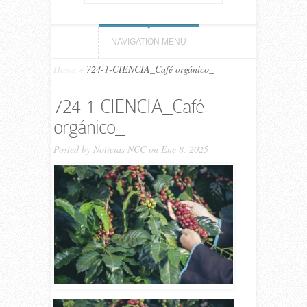
NAVIGATION MENU
Home
»
724-1-CIENCIA_Café orgánico_
724-1-CIENCIA_Café
orgánico_
Posted by
Noticias NCC
on Ene 8, 2025