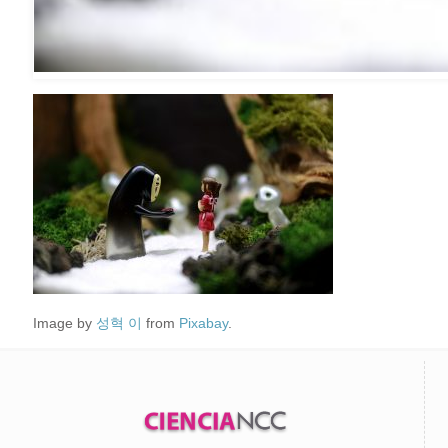
Image by
성혁 이
from
Pixabay
.