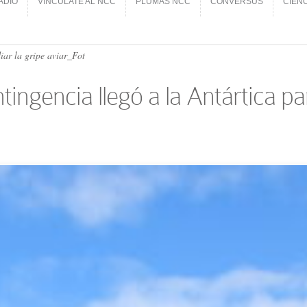
ADIO
VINCÚLATE AL NCC
PLUMAS NCC
CONVERSUS
CIEN
ADIO
VINCÚLATE AL NCC
PLUMAS NCC
CONVERSUS
CIEN
iar la gripe aviar_Fot
ingencia llegó a la Antártica par