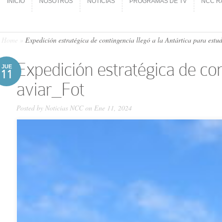
INICIO
NOSOTROS
NOTICIAS
PROGRAMAS DE TV
NCC R
INICIO
NOSOTROS
NOTICIAS
PROGRAMAS DE TV
NCC R
Home
»
Expedición estratégica de contingencia llegó a la Antártica para estud
Expedición estratégica de cont
JUE
11
aviar_Fot
Posted by
Noticias NCC
on Ene 11, 2024