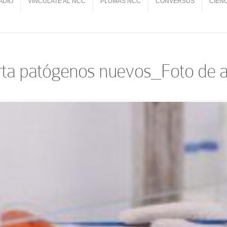
ADIO
VINCÚLATE AL NCC
PLUMAS NCC
CONVERSUS
CIEN
ADIO
VINCÚLATE AL NCC
PLUMAS NCC
CONVERSUS
CIEN
a patógenos nuevos_Foto de a