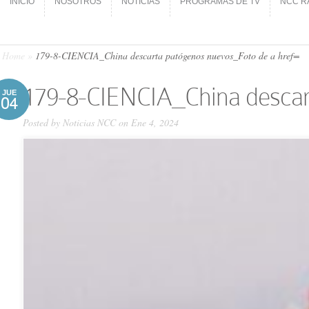
INICIO
NOSOTROS
NOTICIAS
PROGRAMAS DE TV
NCC R
INICIO
NOSOTROS
NOTICIAS
PROGRAMAS DE TV
NCC R
Home
»
179-8-CIENCIA_China descarta patógenos nuevos_Foto de a href=
179-8-CIENCIA_China descart
JUE
04
Posted by
Noticias NCC
on Ene 4, 2024