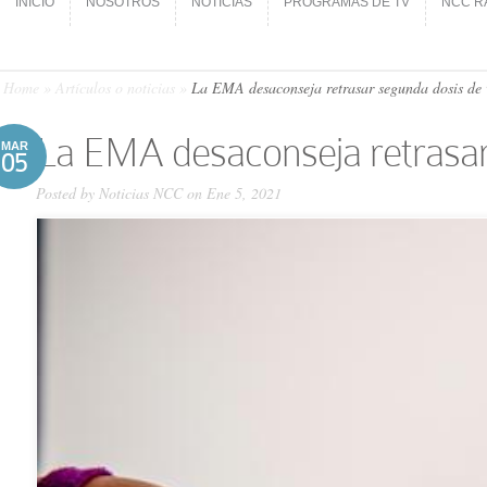
INICIO
NOSOTROS
NOTICIAS
PROGRAMAS DE TV
NCC R
INICIO
NOSOTROS
NOTICIAS
PROGRAMAS DE TV
NCC R
Home
»
Artículos o noticias
»
La EMA desaconseja retrasar segunda dosis de v
La EMA desaconseja retrasar
MAR
05
Posted by
Noticias NCC
on Ene 5, 2021