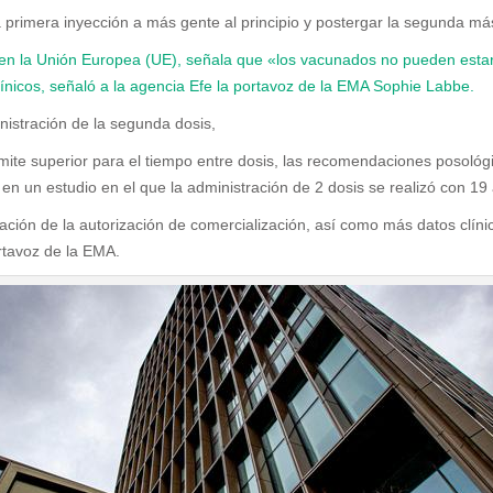
primera inyección a más gente al principio y postergar la segunda más 
 en la Unión Europea (UE), señala que «los vacunados no pueden esta
línicos, señaló a la agencia Efe la portavoz de la EMA Sophie Labbe.
nistración de la segunda dosis,
límite superior para el tiempo entre dosis, las recomendaciones posoló
 en un estudio en el que la administración de 2 dosis se realizó con 19
ión de la autorización de comercialización, así como más datos clínico
ortavoz de la EMA.