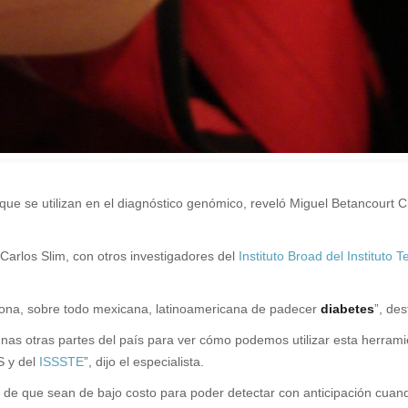
que se utilizan en el diagnóstico genómico, reveló Miguel Betancourt C
Carlos Slim, con otros investigadores del
Instituto Broad del Instituto
rsona, sobre todo mexicana, latinoamericana de padecer
diabetes
”, de
s otras partes del país para ver cómo podemos utilizar esta herramien
S y del
ISSSTE
”, dijo el especialista.
ando de que sean de bajo costo para poder detectar con anticipación cu