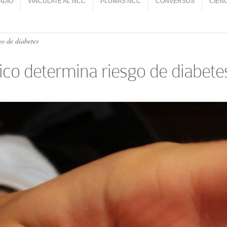
ADIO
VINCÚLATE AL NCC
PLUMAS NCC
CONVERSUS
CIEN
ADIO
VINCÚLATE AL NCC
PLUMAS NCC
CONVERSUS
CIEN
o de diabetes
co determina riesgo de diabete