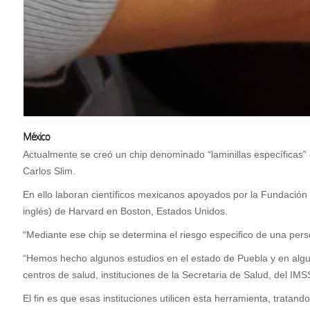
México
A
ctualmente se creó un chip denominado “laminillas específicas” 
Carlos Slim.
En ello laboran científicos mexicanos apoyados por la Fundación 
inglés) de Harvard en Boston, Estados Unidos.
“Mediante ese chip se determina el riesgo especifico de una pe
“Hemos hecho algunos estudios en el estado de Puebla y en alguna
centros de salud, instituciones de la Secretaria de Salud, del IMS
El fin es que esas instituciones utilicen esta herramienta, trat