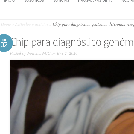
INICIO
NOSOTROS
NOTICIAS
PROGRAMAS DE TV
NCC R
INICIO
NOSOTROS
NOTICIAS
PROGRAMAS DE TV
NCC R
Home
»
Artículos o noticias
»
Chip para diagnóstico genómico determina riesg
Chip para diagnóstico genómi
JUE
02
Posted by
Noticias NCC
on Ene 2, 2020