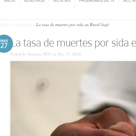
INICIO
NOSOTROS
NOTICIAS
PROGRAMAS DE TV
NCC R
INICIO
NOSOTROS
NOTICIAS
PROGRAMAS DE TV
NCC R
Home
»
Cartelera
»
La tasa de muertes por sida en Brasil bajó
La tasa de muertes por sida e
MAR
27
Posted by
Noticias NCC
on Nov 27, 2018