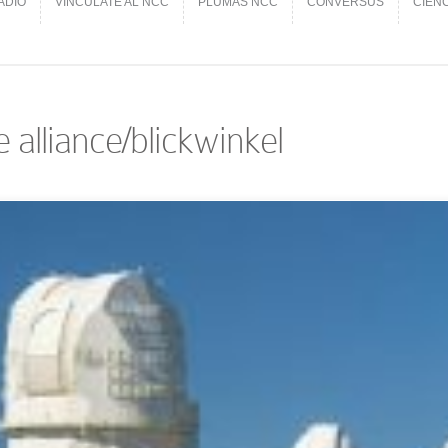
ADIO
VINCÚLATE AL NCC
PLUMAS NCC
CONVERSUS
CIEN
ADIO
VINCÚLATE AL NCC
PLUMAS NCC
CONVERSUS
CIEN
 alliance/blickwinkel