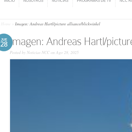
INICIO
NOSOTROS
NOTICIAS
PROGRAMAS DE TV
NCC R
INICIO
NOSOTROS
NOTICIAS
PROGRAMAS DE TV
NCC R
Home
»
Imagen: Andreas Hartl/picture alliance/blickwinkel
Imagen: Andreas Hartl/picture
JUE
28
Posted by
Noticias NCC
on Ago 28, 2025