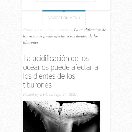
NAVIGATION MENU
Home
»
Artículos o noticias
»
La acidificación de
los océanos puede afectar a los dientes de los
tiburones
La acidificación de los
océanos puede afectar a
los dientes de los
tiburones
Posted by
EFE
on Ago 27, 2025