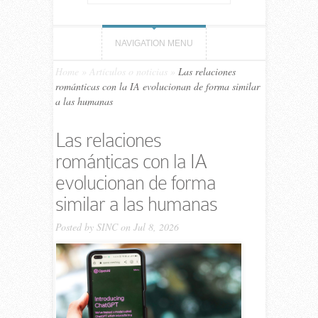
NAVIGATION MENU
Home
»
Artículos o noticias
»
Las relaciones
románticas con la IA evolucionan de forma similar
a las humanas
Las relaciones
románticas con la IA
evolucionan de forma
similar a las humanas
Posted by
SINC
on Jul 8, 2026