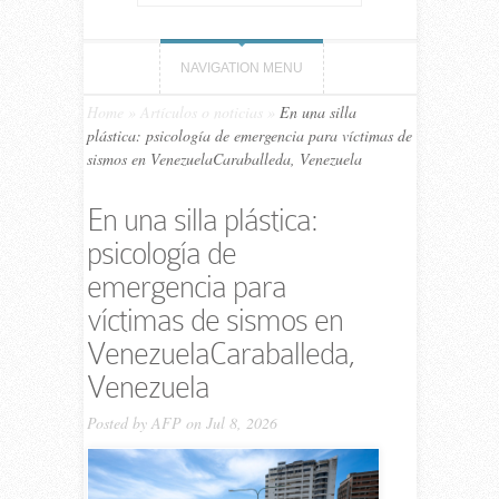
NAVIGATION MENU
Home
»
Artículos o noticias
»
En una silla
plástica: psicología de emergencia para víctimas de
sismos en VenezuelaCaraballeda, Venezuela
En una silla plástica:
psicología de
emergencia para
víctimas de sismos en
VenezuelaCaraballeda,
Venezuela
Posted by
AFP
on Jul 8, 2026