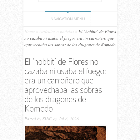
NAVIGATION MENU
Home
»
Artículos o noticias
»
El ‘hobbit’ de Flores
no cazaba ni usaba el fuego: era un carroñero que
aprovechaba las sobras de los dragones de Komodo
El ‘hobbit’ de Flores no
cazaba ni usaba el fuego:
era un carroñero que
aprovechaba las sobras
de los dragones de
Komodo
Posted by
SINC
on Jul 6, 2026