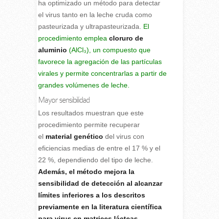
ha optimizado un método para detectar
el virus tanto en la leche cruda como
pasteurizada y ultrapasteurizada.
El
procedimiento emplea
cloruro de
aluminio
(AlCl₃), un compuesto que
favorece la agregación de las partículas
virales y permite concentrarlas a partir de
grandes volúmenes de leche.
Mayor sensibilidad
Los resultados muestran que este
procedimiento permite recuperar
el
material genético
del virus con
eficiencias medias de entre el 17 % y el
22 %, dependiendo del tipo de leche.
Además, el método mejora la
sensibilidad de detección al alcanzar
límites inferiores a los descritos
previamente en la literatura científica
para virus en matrices lácteas.