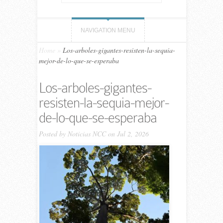
NAVIGATION MENU
Home
»
Los-arboles-gigantes-resisten-la-sequia-
mejor-de-lo-que-se-esperaba
Los-arboles-gigantes-
resisten-la-sequia-mejor-
de-lo-que-se-esperaba
Posted by
Noticias NCC
on Jul 2, 2026