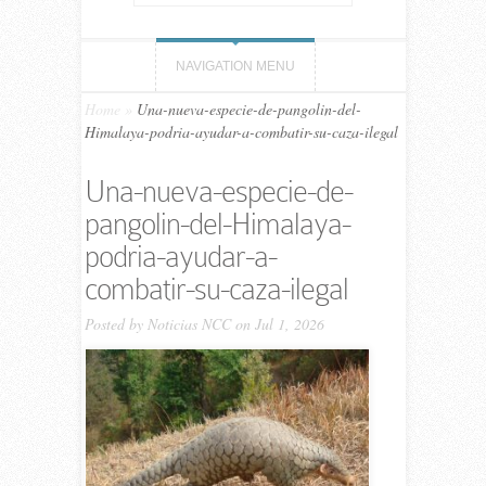
NAVIGATION MENU
Home
»
Una-nueva-especie-de-pangolin-del-
Himalaya-podria-ayudar-a-combatir-su-caza-ilegal
Una-nueva-especie-de-
pangolin-del-Himalaya-
podria-ayudar-a-
combatir-su-caza-ilegal
Posted by
Noticias NCC
on Jul 1, 2026