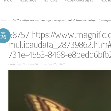
INICIO
NOSOTROS
NOTICIAS
PROGRAMAS DE TV
NCC R
INICIO
NOSOTROS
NOTICIAS
PROGRAMAS DE TV
NCC R
Home
»
58757 https://www.magnific.com/free-photo/closupe-shot-maripos
58757 https://www.magnific.
VIE
26
multicaudata_28739862.htm
731e-4553-8468-e8bedd6bfb
Posted by
Noticias NCC
on Jun 26, 2026