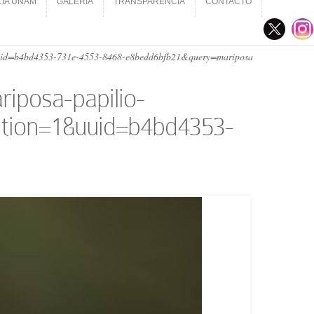
CIA UNAM
GALERÍA
TRANSPARENCIA
CONTACTO
CIA UNAM
GALERÍA
TRANSPARENCIA
CONTACTO
&uuid=b4bd4353-731e-4553-8468-e8bedd6bfb21&query=mariposa
iposa-papilio-
tion=1&uuid=b4bd4353-