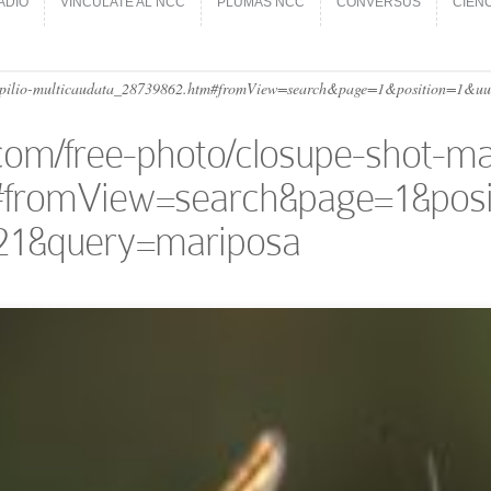
ADIO
VINCÚLATE AL NCC
PLUMAS NCC
CONVERSUS
CIEN
ADIO
VINCÚLATE AL NCC
PLUMAS NCC
CONVERSUS
CIEN
a-papilio-multicaudata_28739862.htm#fromView=search&page=1&position=1
com/free-photo/closupe-shot-mar
#fromView=search&page=1&posi
21&query=mariposa