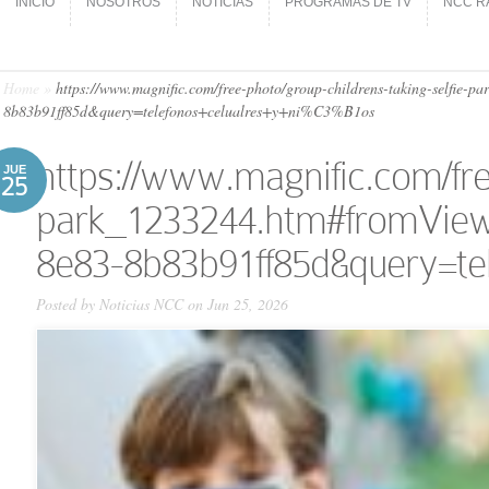
INICIO
NOSOTROS
NOTICIAS
PROGRAMAS DE TV
NCC R
INICIO
NOSOTROS
NOTICIAS
PROGRAMAS DE TV
NCC R
Home
»
https://www.magnific.com/free-photo/group-childrens-taking-self
8b83b91ff85d&query=telefonos+celualres+y+ni%C3%B1os
https://www.magnific.com/fre
JUE
25
park_1233244.htm#fromView
8e83-8b83b91ff85d&query=te
Posted by
Noticias NCC
on Jun 25, 2026