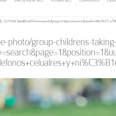
ADIO
VINCÚLATE AL NCC
PLUMAS NCC
CONVERSUS
CIEN
ADIO
VINCÚLATE AL NCC
PLUMAS NCC
CONVERSUS
CIEN
ie-park_1233244.htm#fromView=search&page=1&position=1&uuid=186c5615-a79
e-photo/group-childrens-taking-
=search&page=1&position=1&uu
lefonos+celualres+y+ni%C3%B1