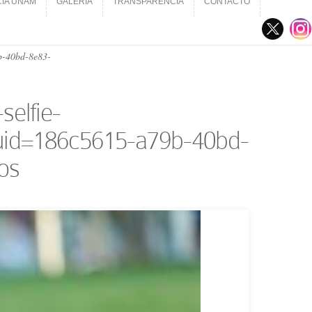
CIA UNAM
GALERÍA
TRANSPARENCIA
CONTACTO
CIA UNAM
GALERÍA
TRANSPARENCIA
CONTACTO
b-40bd-8e83-
selfie-
id=186c5615-a79b-40bd-
os