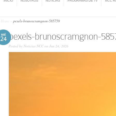
INICIO
NOSOTROS
NOTICIAS
PROGRAMAS DE TV
NCC R
INICIO
NOSOTROS
NOTICIAS
PROGRAMAS DE TV
NCC R
Home
»
pexels-brunoscramgnon-585759
pexels-brunoscramgnon-585
MIÉ
24
Posted by
Noticias NCC
on Jun 24, 2026