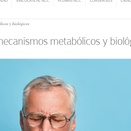
ADIO
VINCÚLATE AL NCC
PLUMAS NCC
CONVERSUS
CIEN
ADIO
VINCÚLATE AL NCC
PLUMAS NCC
CONVERSUS
CIEN
icos y biológicos
ecanismos metabólicos y bioló