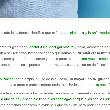
diado la evidencia científica que
señala que
el cáncer y la enfermeda
stá dirigido por el
doctor Julio Madrigal Matute
y nada, acabamos de e
van a ser nuestras investigaciones y queríamos elustir
cuál era la int
nismos que tenían en común y, por lo tanto, c
omo estos mecanismos p
 uno como el otro, puesto que son las causas mayoritarias de fallecimi
alización,
por ejemplo, el uso de la glucosa,
un mayor uso de glucosa
 ha usado tanto o prácticamente nada, asociar los
tratamientos oncoló
videncia y aplicar a los pacientes, sino tambié
n presentar esta evi
cia que ya hay disponible llega a los oncólogos porque ellos son los pr
as personas conozcan la evidencia que ya existe para poder colaborar 