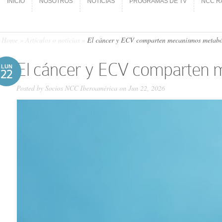
INICIO
NOSOTROS
NOTICIAS
PROGRAMAS DE TV
NCC R
INICIO
NOSOTROS
NOTICIAS
PROGRAMAS DE TV
NCC R
Home
»
Artículos o noticias
»
El cáncer y ECV comparten mecanismos metaból
El cáncer y ECV comparten m
LUN
22
Posted by
Socios NCC Iberoamérica
on Jun 22, 2026