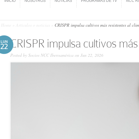
INICIO
NOSOTROS
NOTICIAS
PROGRAMAS DE TV
NCC R
INICIO
NOSOTROS
NOTICIAS
PROGRAMAS DE TV
NCC R
Home
»
Artículos o noticias
»
CRISPR impulsa cultivos más resistentes al cli
CRISPR impulsa cultivos más r
LUN
22
Posted by
Socios NCC Iberoamérica
on Jun 22, 2026