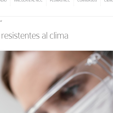
ADIO
VINCÚLATE AL NCC
PLUMAS NCC
CONVERSUS
CIEN
ADIO
VINCÚLATE AL NCC
PLUMAS NCC
CONVERSUS
CIEN
ma
esistentes al clima