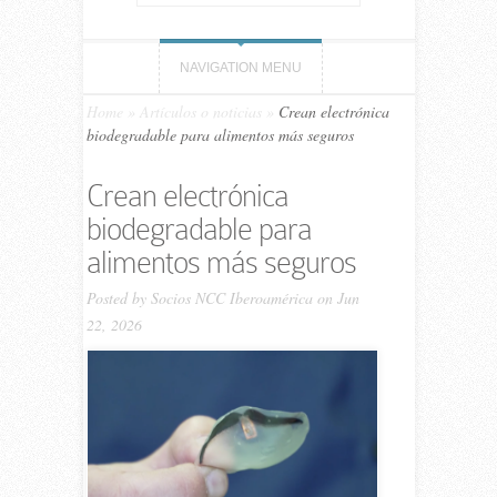
NAVIGATION MENU
Home
»
Artículos o noticias
»
Crean electrónica
biodegradable para alimentos más seguros
Crean electrónica
biodegradable para
alimentos más seguros
Posted by
Socios NCC Iberoamérica
on Jun
22, 2026