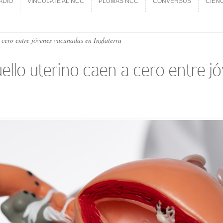
ADIO
VINCÚLATE AL NCC
PLUMAS NCC
CONVERSUS
CIEN
ADIO
VINCÚLATE AL NCC
PLUMAS NCC
CONVERSUS
CIEN
 cero entre jóvenes vacunadas en Inglaterra
ello uterino caen a cero entre 