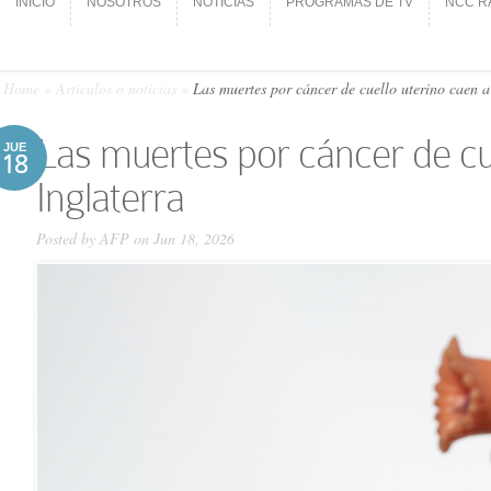
INICIO
NOSOTROS
NOTICIAS
PROGRAMAS DE TV
NCC R
INICIO
NOSOTROS
NOTICIAS
PROGRAMAS DE TV
NCC R
Home
»
Artículos o noticias
»
Las muertes por cáncer de cuello uterino caen a
Las muertes por cáncer de cu
JUE
18
Inglaterra
Posted by
AFP
on Jun 18, 2026