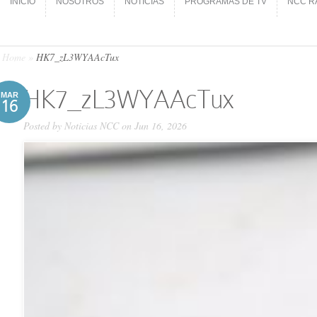
INICIO
NOSOTROS
NOTICIAS
PROGRAMAS DE TV
NCC R
INICIO
NOSOTROS
NOTICIAS
PROGRAMAS DE TV
NCC R
Home
»
HK7_zL3WYAAcTux
HK7_zL3WYAAcTux
MAR
16
Posted by
Noticias NCC
on Jun 16, 2026