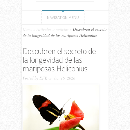
NAVIGATION MENU
Home
»
Artículos o noticias
»
Descubren el secreto
de la longevidad de las mariposas Heliconius
Descubren el secreto de
la longevidad de las
mariposas Heliconius
Posted by
EFE
on Jun 16, 2026