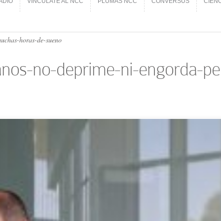
ADIO
VINCÚLATE AL NCC
PLUMAS NCC
CONVERSUS
CIEN
ADIO
VINCÚLATE AL NCC
PLUMAS NCC
CONVERSUS
CIEN
uchas-horas-de-sueno
anos-no-deprime-ni-engorda-p