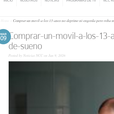
INICIO
NOSOTROS
NOTICIAS
PROGRAMAS DE TV
NCC R
INICIO
NOSOTROS
NOTICIAS
PROGRAMAS DE TV
NCC R
Home
»
Comprar-un-movil-a-los-13-anos-no-deprime-ni-engorda-pero-roba-m
Comprar-un-movil-a-los-13-
MAR
09
de-sueno
Posted by
Noticias NCC
on Jun 9, 2026