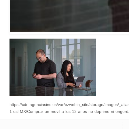
https://cdn.agenciasinc.es/var/ezwebin_site/storage/images/_a
1-esl-MX/Comprar-un-movil-a-los-13-anos-no-deprime-ni-engor