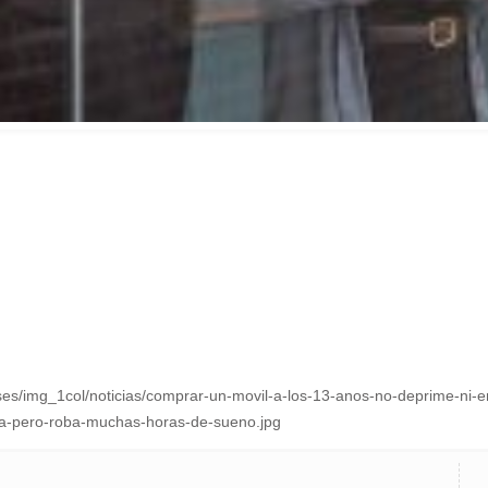
liases/img_1col/noticias/comprar-un-movil-a-los-13-anos-no-deprime-
da-pero-roba-muchas-horas-de-sueno.jpg