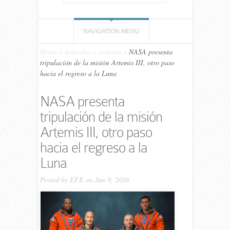
NAVIGATION MENU
Home
»
Artículos o noticias
»
NASA presenta
tripulación de la misión Artemis III, otro paso
hacia el regreso a la Luna
NASA presenta
tripulación de la misión
Artemis III, otro paso
hacia el regreso a la
Luna
Posted by
EFE
on Jun 9, 2026