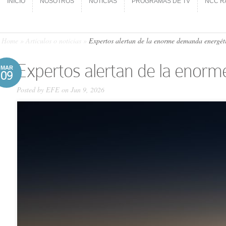
INICIO
NOSOTROS
NOTICIAS
PROGRAMAS DE TV
NCC R
INICIO
NOSOTROS
NOTICIAS
PROGRAMAS DE TV
NCC R
Home
»
Artículos o noticias
»
Expertos alertan de la enorme demanda energétic
Expertos alertan de la enorm
MAR
09
Posted by
EFE
on Jun 9, 2026