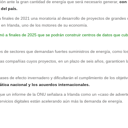
ión ante la gran cantidad de energía que será necesario generar,
con 
 del país.
finales de 2021 una moratoria al desarrollo de proyectos de grandes c
co en Irlanda, uno de los motores de su economía.
inó a finales de 2025 que se podrán construir centros de datos que c
nes de sectores que demandan fuertes suministros de energía, como lo
 compañías cuyos proyectos, en un plazo de seis años, garanticen la 
es de efecto invernadero y dificultarán el cumplimiento de los objeti
mática nacional y los acuerdos internacionales.
que un informe de la ONU señalara a Irlanda como un «caso de advert
 servicios digitales están acelerando aún más la demanda de energía.