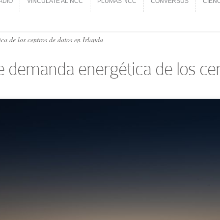
ADIO
VINCÚLATE AL NCC
PLUMAS NCC
CONVERSUS
CIEN
ADIO
VINCÚLATE AL NCC
PLUMAS NCC
CONVERSUS
CIEN
a de los centros de datos en Irlanda
e demanda energética de los cen