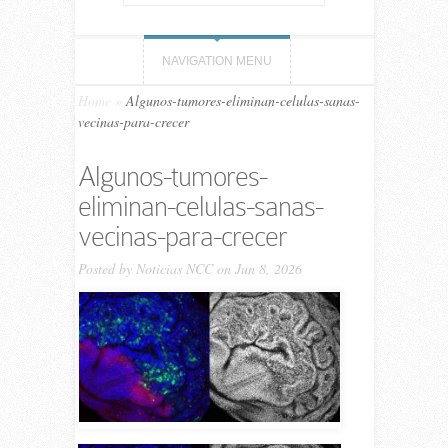
NAVIGATION MENU
Home
»
Algunos-tumores-eliminan-celulas-sanas-
vecinas-para-crecer
Algunos-tumores-
eliminan-celulas-sanas-
vecinas-para-crecer
Posted by
Noticias NCC
on Jun 8, 2026