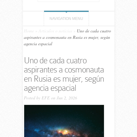
NAVIGATION MENU
Home
»
Artículos o noticias
»
Uno de cada cuatro
aspirantes a cosmonauta en Rusia es mujer, según
agencia espacial
Uno de cada cuatro
aspirantes a cosmonauta
en Rusia es mujer, según
agencia espacial
Posted by
EFE
on Jun 2, 2026