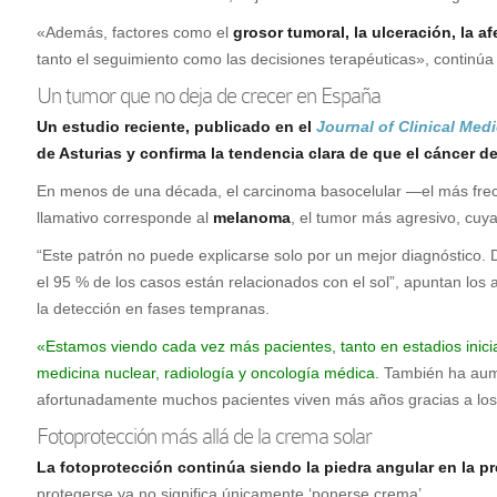
«Además, factores como el
grosor tumoral, la ulceración, la a
tanto el seguimiento como las decisiones terapéuticas», continú
Un tumor que no deja de crecer en España
Un estudio reciente, publicado en el
Journal of Clinical Med
de Asturias y confirma la tendencia clara de que el cáncer d
En menos de una década, el carcinoma basocelular —el más frec
llamativo corresponde al
melanoma
, el tumor más agresivo, cuy
“Este patrón no puede explicarse solo por un mejor diagnóstico. D
el 95 % de los casos están relacionados con el sol”, apuntan los
la detección en fases tempranas.
«Estamos viendo cada vez más pacientes, tanto en estadios inicial
medicina nuclear, radiología y oncología médica.
También ha aume
afortunadamente muchos pacientes viven más años gracias a los n
Fotoprotección más allá de la crema solar
La fotoprotección continúa siendo la piedra angular en la p
protegerse ya no significa únicamente ‘ponerse crema’.