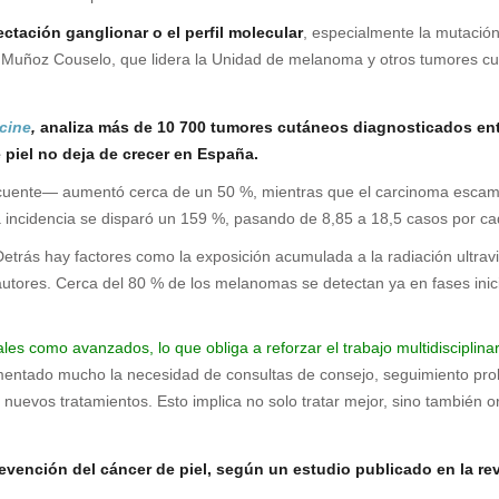
fectación ganglionar o el perfil molecular
, especialmente la mutación
a Muñoz Couselo, que lidera la Unidad de melanoma y otros tumores cu
icine
,
analiza más de 10 700 tumores cutáneos diagnosticados entre
e piel no deja de crecer en España.
uente— aumentó cerca de un 50 %, mientras que el carcinoma escamo
a incidencia se disparó un 159 %, pasando de 8,85 a 18,5 casos por c
etrás hay factores como la exposición acumulada a la radiación ultravio
 autores. Cerca del 80 % de los melanomas se detectan ya en fases inic
es como avanzados, lo que obliga a reforzar el trabajo multidisciplina
ntado mucho la necesidad de consultas de consejo, seguimiento prol
uevos tratamientos. Esto implica no solo tratar mejor, sino también o
revención del cáncer de piel, según un estudio publicado en la re