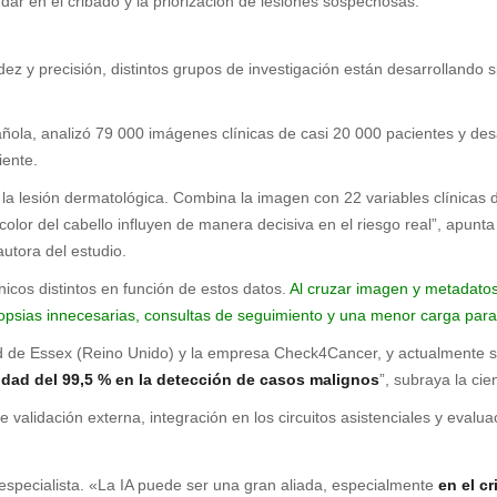
ar en el cribado y la priorización de lesiones sospechosas.
 y precisión, distintos grupos de investigación están desarrollando sist
añola, analizó 79 000 imágenes clínicas de casi 20 000 pacientes y desa
iente.
de la lesión dermatológica. Combina la imagen con 22 variables clínicas 
 el color del cabello influyen de manera decisiva en el riesgo real”, apu
autora del estudio.
icos distintos en función de estos datos.
Al cruzar imagen y metadato
opsias innecesarias, consultas de seguimiento y una menor carga para 
d de Essex (Reino Unido) y la empresa Check4Cancer, y actualmente se
idad del 99,5 % en la detección de casos malignos
”, subraya la cie
e validación externa, integración en los circuitos asistenciales y evalu
 especialista. «La IA puede ser una gran aliada, especialmente
en el cr