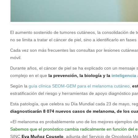
El aumento sostenido de tumores cutáneos, la consolidación de tera
no se limita a tratar el cáncer de piel, sino a identificarlo en f
Cada vez son más frecuentes las consultas por lesiones cutáneas d
móvil.
Durante años, el cáncer de piel se ha explicado con un mensaje 
complejo en el que
la prevención, la biología y la
inteligencia a
Según la
guía clínica SEOM-GEM para el melanoma cutáneo
,
es
estratificación del riesgo y herramientas de apoyo diagnóstico pa
Esta patología, que celebra su Día Mundial cada 23 de mayo, regis
diagnosticarán 8 074 nuevos casos de melanoma, de los cua
«El melanoma es probablemente uno de los mejores ejemplos de 
Sabemos que el pronóstico cambia radicalmente en función del est
SINC
Eva Muñoz Couselo
, adjunta del Servicio de Oncología M