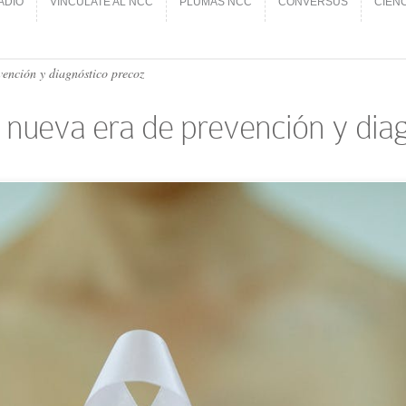
ADIO
VINCÚLATE AL NCC
PLUMAS NCC
CONVERSUS
CIEN
ADIO
VINCÚLATE AL NCC
PLUMAS NCC
CONVERSUS
CIEN
vención y diagnóstico precoz
a nueva era de prevención y dia