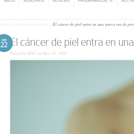
INICIO
NOSOTROS
NOTICIAS
PROGRAMAS DE TV
NCC R
INICIO
NOSOTROS
NOTICIAS
PROGRAMAS DE TV
NCC R
Home
»
Artículos o noticias
»
El cáncer de piel entra en una nueva era de pre
El cáncer de piel entra en un
VIE
22
Posted by
SINC
on May 22, 2026