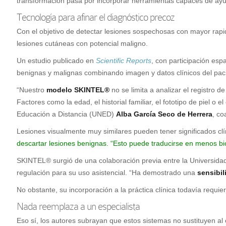
transformación pasa por incorporar herramientas capaces de ayud
Tecnología para afinar el diagnóstico precoz
Con el objetivo de detectar lesiones sospechosas con mayor rapidez
lesiones cutáneas con potencial maligno.
Un estudio publicado en
Scientific Reports
, con participación esp
benignas y malignas combinando imagen y datos clínicos del pac
“Nuestro
modelo SKINTEL®
no se limita a analizar el registro 
Factores como la edad, el historial familiar, el fototipo de piel o
Educación a Distancia (UNED)
Alba García Seco de Herrera
, co
Lesiones visualmente muy similares pueden tener significados clín
descartar lesiones benignas. “Esto puede traducirse en menos bi
SKINTEL® surgió de una colaboración previa entre la Universida
regulación para su uso asistencial. “Ha demostrado una
sensibil
No obstante, su incorporación a la práctica clínica todavía requier
Nada reemplaza a un especialista
Eso sí, los autores subrayan que estos sistemas no sustituyen al