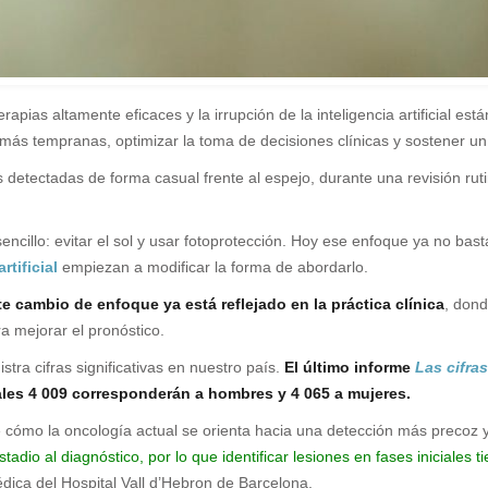
pias altamente eficaces y la irrupción de la inteligencia artificial est
ases más tempranas, optimizar la toma de decisiones clínicas y sostener 
etectadas de forma casual frente al espejo, durante una revisión rutin
sencillo: evitar el sol y usar fotoprotección. Hoy ese enfoque ya no 
rtificial
empiezan a modificar la forma de abordarlo.
te cambio de enfoque ya está reflejado en la práctica clínica
, dond
ra mejorar el pronóstico.
tra cifras significativas en nuestro país.
El último informe
Las cifra
les 4 009 corresponderán a hombres y 4 065 a mujeres.
cómo la oncología actual se orienta hacia una detección más precoz 
adio al diagnóstico, por lo que identificar lesiones en fases iniciales
édica del Hospital Vall d’Hebron de Barcelona.