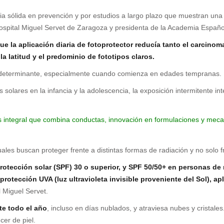
cia sólida en prevención y por estudios a largo plazo que muestran un
 Hospital Miguel Servet de Zaragoza y presidenta de la Academia Españ
e la aplicación diaria de fotoprotector reducía tanto el carci
a latitud y el predominio de fototipos claros.
do determinante, especialmente cuando comienza en edades tempranas.
lares en la infancia y la adolescencia, la exposición intermitente inte
 integral que combina conductas, innovación en formulaciones y mecan
ales buscan proteger frente a distintas formas de radiación y no solo 
protección solar (SPF) 30 o superior, y SPF 50/50+ en personas de
otección UVA (luz ultravioleta invisible proveniente del Sol), apl
l Miguel Servet.
te todo el año
, incluso en días nublados, y atraviesa nubes y cristales
cer de piel.