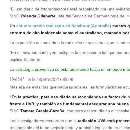
“El uso diario de fotoprotectores está respaldado por una eviden
SINC
Yolanda Gilaberte
, jefa del Servicio de Dermatología del
Un
estudio previo realizado en Nambour (Australia)
mostró qu
entorno de alta incidencia como el australiano, marcado por l
La exposición acumulada a la radiación ultravioleta sigue sien
“En el melanoma influyen múltiples factores como las quemaduras so
explica Gilaberte.
La estrategia preventiva se está ampliando hacia un enfoque más
Del SPF a la reparación celular
Más allá de evitar las quemaduras solares, las formulaciones actu
“En la práctica, para uso diario se recomienda un factor de 
frente a UVB, y también es fundamental asegurar una buena pr
SINC
Tamara Gracia-Cazaña
, coautora del estudio en el Hospita
Los investigadores recuerdan que la
radiación UVA está presen
responsable del fotoenvejecimiento y también implicada en el cán