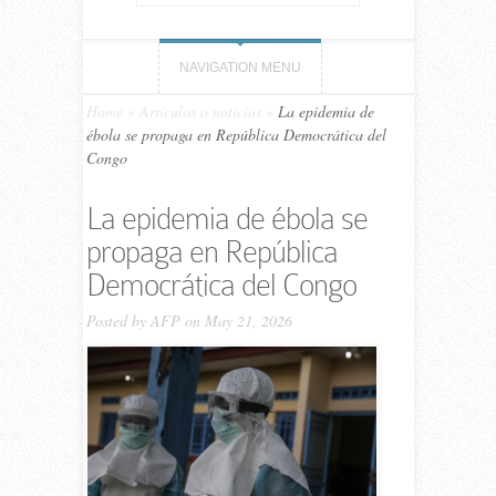
NAVIGATION MENU
Home
»
Artículos o noticias
»
La epidemia de
ébola se propaga en República Democrática del
Congo
La epidemia de ébola se
propaga en República
Democrática del Congo
Posted by
AFP
on May 21, 2026